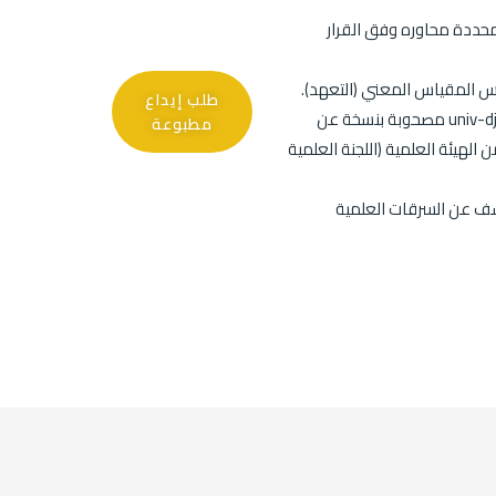
حددة محاوره وفق القرار
س المقياس المعني (التعهد).
طلب إيداع
تودع المطبوعة لدى المديرية univ-djelfa.dz مصحوبة بنسخة عن
مطبوعة
الهيئة العلمية (اللجنة العلمية
ف عن السرقات العلمية