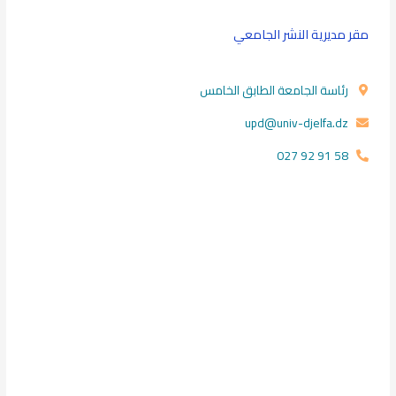
ي
مقر مديرية النشر الجامعي
ج
ب
ت
رئاسة الجامعة الطابق الخامس
ر
upd@univ-djelfa.dz
ك
ه
58 91 92 027
ذ
ا
ا
ل
ح
ق
ل
ف
ا
ر
غ