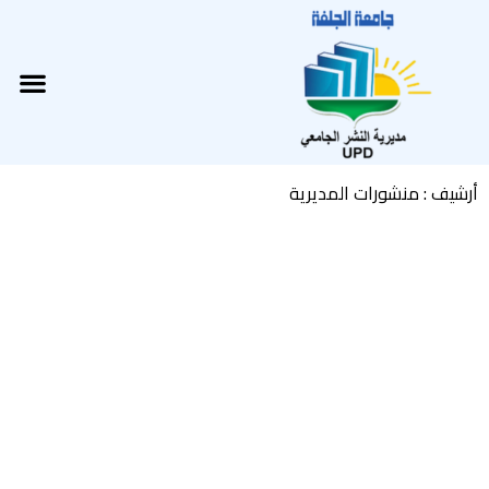
خطي
لى
لمحتوى
nu
أرشيف : منشورات المديرية
Page
Page