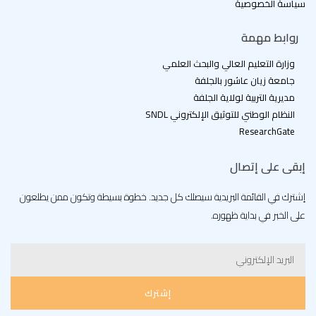
سياسة الخصوصية
روابط مهمة
وزارة التعليم العالي والبحث العلمي
جامعة زيان عاشور بالجلفة
مديرية التربية لولاية الجلفة
النظام الوطني للتوثيق الإلكتروني SNDL
ResearchGate
إبقى على إتصال
إشترك في القائمة البريدية سيصلك كل جديد. خطوة بسيطة وتكون ممن يطلعون
على الخبر في بداية ظهوره.
Email
إشترك