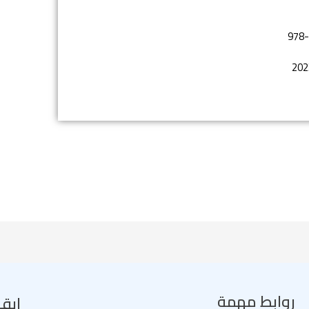
978
روابط مهمة
إبق